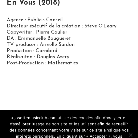
En Vous (2018)
Agence : Publicis Conseil
Directeur éxécutif de la création : Steve O'Leary
Copywriter : Pierre Coulier
DA : Emmanuelle Bougueret
TV producer : Armelle Surdon
Production : Carnibird
Réalisaiton : Douglas Avery
Post-Production : Mathematics
« josettemusicclub.com utilise des cookies afin d’analyser et
d’améliorer l’usage de son site et les utilisent afin de recueillir
des données concernant votre visite sur ce site ainsi que vos
intérêts personnels. En cliquant sur « Accepter », vous